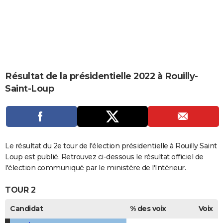
City break
Voyage de noces
Climat
Destinations
Voyage nature
Forum
+
PHOTO
GUIDES D'ACHAT
BONS PLANS
CARTE DE VOEUX
Résultat de la présidentielle 2022 à Rouilly-
Saint-Loup
Carte Bonne année
Carte Pâques
Carte de Noël
Carte Saint-Valentin
Carte d'anniversaire
DICTIONNAIRE
Biographies
Expressions
Dictionnaire
Citations
Proverbes
PROGRAMME TV
COPAINS D'AVANT
Le résultat du 2e tour de l'élection présidentielle à Rouilly Saint
Se connecter
Collèges
Universités
Service militaire
S'inscrire
Lycées
Primaires
Entreprises
Avis de recherche
AVIS DE DÉCÈS
Loup est publié. Retrouvez ci-dessous le résultat officiel de
l'élection communiqué par le ministère de l'Intérieur.
FORUM
TOUR 2
Lifestyle
Sport
Television
Cinema
Bricolage
Culture
Auto
Voyage
Candidat
% des voix
Voix