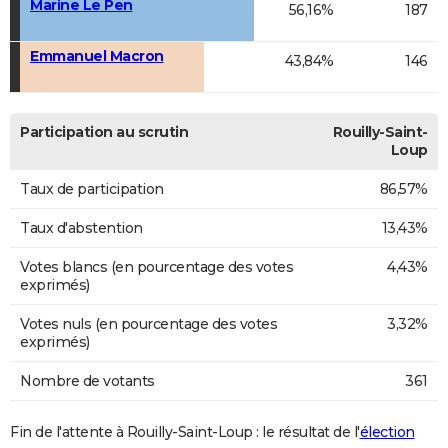
Marine Le Pen
56,16%
187
Emmanuel Macron
43,84%
146
Participation au scrutin
Rouilly-Saint-
Loup
Taux de participation
86,57%
Taux d'abstention
13,43%
Votes blancs (en pourcentage des votes
4,43%
exprimés)
Votes nuls (en pourcentage des votes
3,32%
exprimés)
Nombre de votants
361
Fin de l'attente à Rouilly-Saint-Loup : le résultat de l'
élection