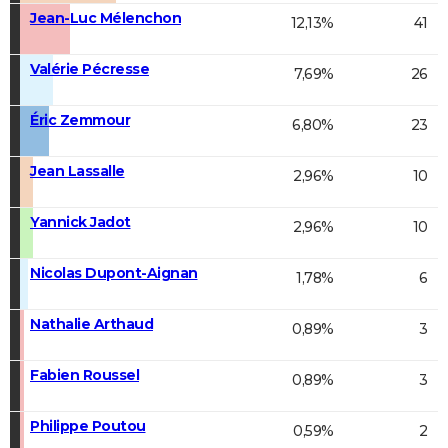
Jean-Luc Mélenchon
12,13%
41
Valérie Pécresse
7,69%
26
Éric Zemmour
6,80%
23
Jean Lassalle
2,96%
10
Yannick Jadot
2,96%
10
Nicolas Dupont-Aignan
1,78%
6
Nathalie Arthaud
0,89%
3
Fabien Roussel
0,89%
3
Philippe Poutou
0,59%
2