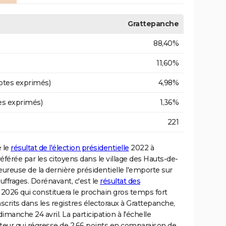
Grattepanche
88,40%
11,60%
otes exprimés)
4,98%
es exprimés)
1,36%
221
é le
résultat de l'élection présidentielle
2022 à
férée par les citoyens dans le village des Hauts-de-
lheureuse de la dernière présidentielle l'emporte sur
frages. Dorénavant, c'est le
résultat des
2026 qui constituera le prochain gros temps fort
nscrits dans les registres électoraux à Grattepanche,
dimanche 24 avril. La participation à l'échelle
teur qui régresse de 2.66 points en comparaison de