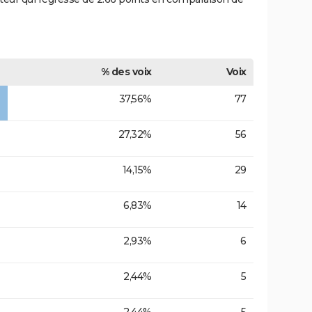
% des voix
Voix
37,56%
77
27,32%
56
14,15%
29
6,83%
14
2,93%
6
2,44%
5