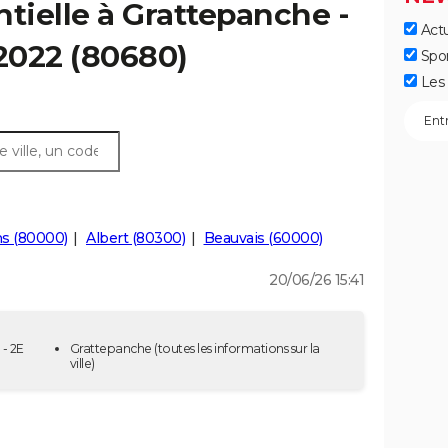
ntielle à Grattepanche -
Actu
 2022 (80680)
Spo
Les 
s (80000)
Albert (80300)
Beauvais (60000)
20/06/26 15:41
 - 2E
Grattepanche
(toutes les informations sur la
ville)