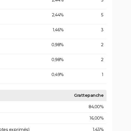
2,44%
5
2,44%
5
1,46%
3
0,98%
2
0,98%
2
0,49%
1
Grattepanche
84,00%
16,00%
otes exprimés)
1,43%