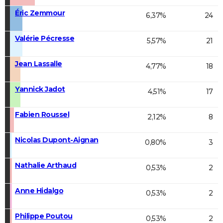
Éric Zemmour
6,37%
24
Valérie Pécresse
5,57%
21
Jean Lassalle
4,77%
18
Yannick Jadot
4,51%
17
Fabien Roussel
2,12%
8
Nicolas Dupont-Aignan
0,80%
3
Nathalie Arthaud
0,53%
2
Anne Hidalgo
0,53%
2
Philippe Poutou
0,53%
2