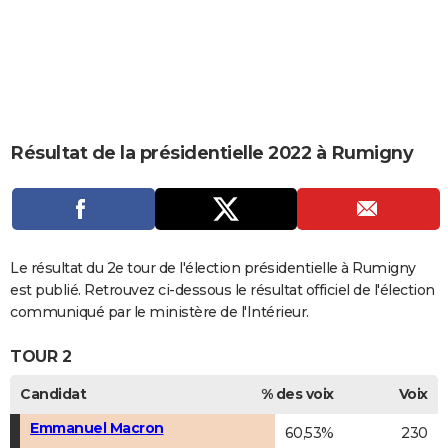
City break
Voyage de noces
Climat
Destinations
Voyage nature
Forum
+
PHOTO
GUIDES D'ACHAT
BONS PLANS
CARTE DE VOEUX
Résultat de la présidentielle 2022 à Rumigny
Carte Bonne année
Carte Pâques
Carte de Noël
Carte Saint-Valentin
Carte d'anniversaire
DICTIONNAIRE
Biographies
Expressions
Dictionnaire
Citations
Proverbes
PROGRAMME TV
COPAINS D'AVANT
Le résultat du 2e tour de l'élection présidentielle à Rumigny
est publié. Retrouvez ci-dessous le résultat officiel de l'élection
Se connecter
Collèges
Universités
Service militaire
S'inscrire
Lycées
Primaires
Entreprises
Avis de recherche
AVIS DE DÉCÈS
communiqué par le ministère de l'Intérieur.
FORUM
TOUR 2
Lifestyle
Sport
Television
Cinema
Bricolage
Culture
Auto
Voyage
Candidat
% des voix
Voix
Emmanuel Macron
60,53%
230