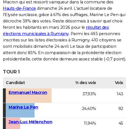
Macron qui est ressorti vainqueur dans la commune des
Hauts-de-France
dimanche 24 avril. L'actuel locataire de
l'Elysée surclasse, grâce à 61% des suffrages, Marine Le Pen qui
décroche 39% des votes. Reste désormais à savoir quel choix
feront les habitants en mars 2026 pour le
résultat des
élections municipales à Rumigny
. Parmi les 493 personnes
inscrites sur les listes électorales à Rumigny, 410 citoyens se
sont mobilisés dimanche 24 avril. Le taux de participation
atteint donc 83%. En comparaison de la précédente élection
présidentielle, cette donnée demeure assez stable (-0,7 point).
TOUR 1
Candidat
% des voix
Voix
Emmanuel Macron
37,93%
143
Marine Le Pen
24,40%
92
Jean-Luc Mélenchon
11,94%
45