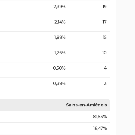
2,39%
19
2,14%
17
1,88%
15
1,26%
10
0,50%
4
0,38%
3
Sains-en-Amiénois
81,53%
18,47%