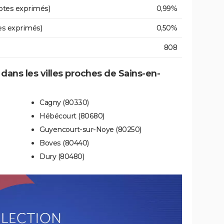
otes exprimés)
0,99%
es exprimés)
0,50%
808
 dans les villes proches de Sains-en-
Cagny (80330)
Hébécourt (80680)
Guyencourt-sur-Noye (80250)
Boves (80440)
Dury (80480)