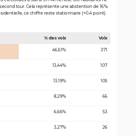
 second tour. Cela représente une abstention de 16%.
entielle, ce chiffre reste stationnaire (+0,4 point).
% des voix
Voix
46,61%
371
13,44%
107
13,19%
105
8,29%
66
6,66%
53
3,27%
26