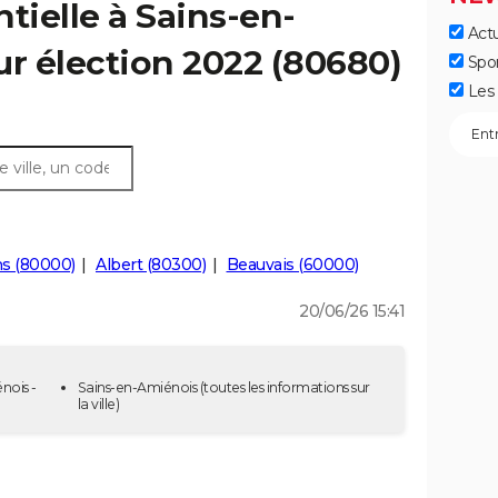
tielle à Sains-en-
Actu
ur élection 2022 (80680)
Spo
Les 
s (80000)
Albert (80300)
Beauvais (60000)
20/06/26 15:41
nois -
Sains-en-Amiénois
(toutes les informations sur
la ville)