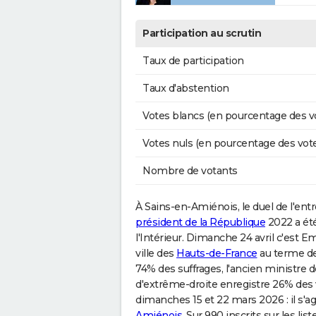
Participation au scrutin
Taux de participation
Taux d'abstention
Votes blancs (en pourcentage des v
Votes nuls (en pourcentage des vot
Nombre de votants
À Sains-en-Amiénois, le duel de l'entre
président de la République
2022 a ét
l'Intérieur. Dimanche 24 avril c'est 
ville des
Hauts-de-France
au terme de 
74% des suffrages, l'ancien ministre
d'extrême-droite enregistre 26% des v
dimanches 15 et 22 mars 2026 : il s'ag
Amiénois
. Sur 990 inscrits sur les li