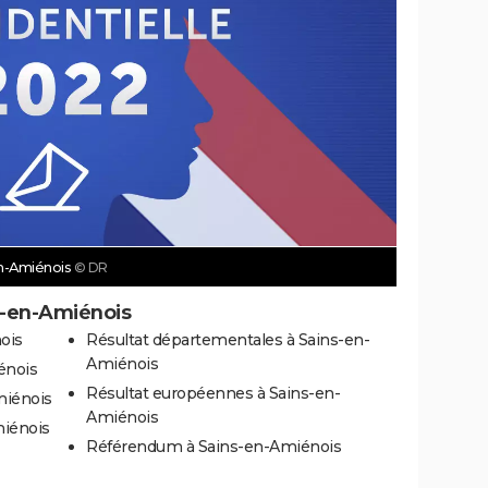
en-Amiénois
© DR
s-en-Amiénois
ois
Résultat départementales à Sains-en-
Amiénois
énois
Résultat européennes à Sains-en-
miénois
Amiénois
miénois
Référendum à Sains-en-Amiénois