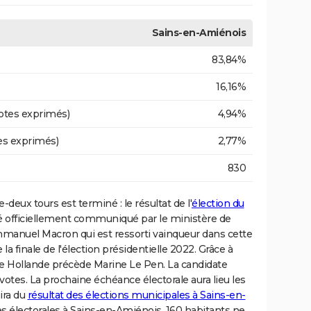
Sains-en-Amiénois
83,84%
16,16%
otes exprimés)
4,94%
es exprimés)
2,77%
830
-deux tours est terminé : le résultat de l'
élection du
é officiellement communiqué par le ministère de
Emmanuel Macron qui est ressorti vainqueur dans cette
la finale de l'élection présidentielle 2022. Grâce à
 de Hollande précède Marine Le Pen. La candidate
otes. La prochaine échéance électorale aura lieu les
ira du
résultat des élections municipales à Sains-en-
stes électorales à Sains-en-Amiénois, 160 habitants ne