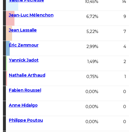
10,45%
14
Jean-Luc Mélenchon
6,72%
9
Jean Lassalle
5,22%
7
Éric Zemmour
2,99%
4
Yannick Jadot
1,49%
2
Nathalie Arthaud
0,75%
1
Fabien Roussel
0,00%
0
Anne Hidalgo
0,00%
0
Philippe Poutou
0,00%
0