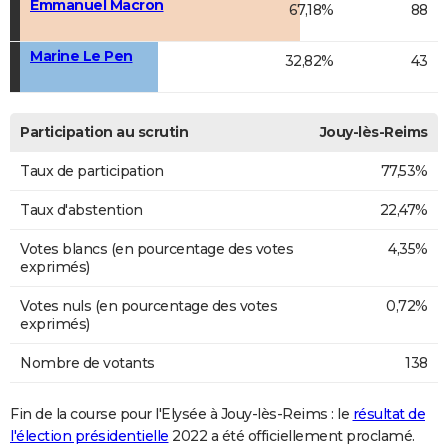
Emmanuel Macron
67,18%
88
Marine Le Pen
32,82%
43
Participation au scrutin
Jouy-lès-Reims
Taux de participation
77,53%
Taux d'abstention
22,47%
Votes blancs (en pourcentage des votes
4,35%
exprimés)
Votes nuls (en pourcentage des votes
0,72%
exprimés)
Nombre de votants
138
Fin de la course pour l'Elysée à Jouy-lès-Reims : le
résultat de
l'élection présidentielle
2022 a été officiellement proclamé.