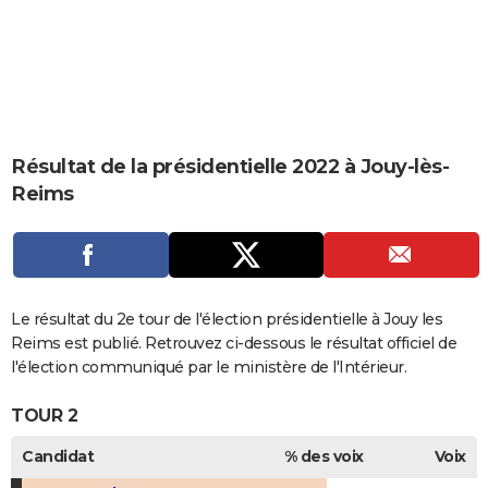
City break
Voyage de noces
Climat
Destinations
Voyage nature
Forum
+
PHOTO
GUIDES D'ACHAT
BONS PLANS
CARTE DE VOEUX
Résultat de la présidentielle 2022 à Jouy-lès-
Reims
Carte Bonne année
Carte Pâques
Carte de Noël
Carte Saint-Valentin
Carte d'anniversaire
DICTIONNAIRE
Biographies
Expressions
Dictionnaire
Citations
Proverbes
PROGRAMME TV
COPAINS D'AVANT
Le résultat du 2e tour de l'élection présidentielle à Jouy les
Se connecter
Collèges
Universités
Service militaire
S'inscrire
Lycées
Primaires
Entreprises
Avis de recherche
AVIS DE DÉCÈS
Reims est publié. Retrouvez ci-dessous le résultat officiel de
l'élection communiqué par le ministère de l'Intérieur.
FORUM
TOUR 2
Lifestyle
Sport
Television
Cinema
Bricolage
Culture
Auto
Voyage
Candidat
% des voix
Voix