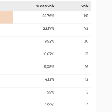
% des voix
Voix
44,76%
141
23,17%
73
9,52%
30
6,67%
21
5,08%
16
4,13%
13
1,59%
5
1,59%
5