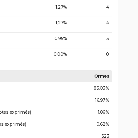
1,27%
4
1,27%
4
0,95%
3
0,00%
0
Ormes
83,03%
16,97%
otes exprimés)
1,86%
es exprimés)
0,62%
323