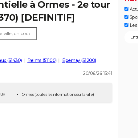
tielle à Ormes - 2e tour
Actu
1370) [DEFINITIF]
Spo
Les 
ux (51430)
Reims (51100)
Épernay (51200)
20/06/26 15:41
TOUR
Ormes
(toutes les informations sur la ville)