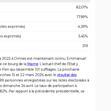
82,01%
17,99%
otes exprimés)
4,39%
es exprimés)
3,45%
319
e
2022 à Ormes est maintenant connu. Emmanuel
de ce bourg de la
Marne
. L'actuel chef de l'Etat y
Le Pen qui rassemble 101 suffrages. La prochaine
manches 15 et 22 mars 2026 avec le
résultat des
389 personnes enregistrées sur les listes électorales à
 dimanche 24 avril. Le taux de participation à
82%. Par rapport à la précédente présidentielle, ce