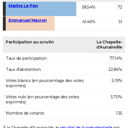
Marine Le Pen
58,54%
72
Emmanuel Macron
41,46%
51
Participation au scrutin
La Chapelle-
d'Aunainville
Taux de participation
77,14%
Taux d'abstention
22,86%
Votes blancs (en pourcentage des votes
5,19%
exprimés)
Votes nuls (en pourcentage des votes
3,70%
exprimés)
Nombre de votants
135
À la Chapelle-d'Aunainville, le
résultat de la présidentielle
est