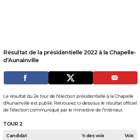
City break
Voyage de noces
Climat
Destinations
Voyage nature
Forum
+
PHOTO
GUIDES D'ACHAT
BONS PLANS
CARTE DE VOEUX
Résultat de la présidentielle 2022 à la Chapelle-
Carte Bonne année
Carte Pâques
Carte de Noël
Carte Saint-Valentin
Carte d'anniversaire
DICTIONNAIRE
d'Aunainville
Biographies
Expressions
Dictionnaire
Citations
Proverbes
PROGRAMME TV
COPAINS D'AVANT
Se connecter
Collèges
Universités
Service militaire
S'inscrire
Lycées
Primaires
Entreprises
Avis de recherche
Le résultat du 2e tour de l'élection présidentielle à la Chapelle
AVIS DE DÉCÈS
d'Aunainville est publié. Retrouvez ci-dessous le résultat officiel
FORUM
de l'élection communiqué par le ministère de l'Intérieur.
Lifestyle
Sport
Television
Cinema
Bricolage
Culture
Auto
Voyage
TOUR 2
Candidat
% des voix
Voix