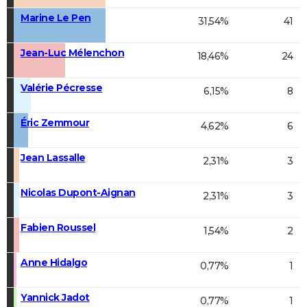
Marine Le Pen
31,54%
41
Jean-Luc Mélenchon
18,46%
24
Valérie Pécresse
6,15%
8
Éric Zemmour
4,62%
6
Jean Lassalle
2,31%
3
Nicolas Dupont-Aignan
2,31%
3
Fabien Roussel
1,54%
2
Anne Hidalgo
0,77%
1
Yannick Jadot
0,77%
1