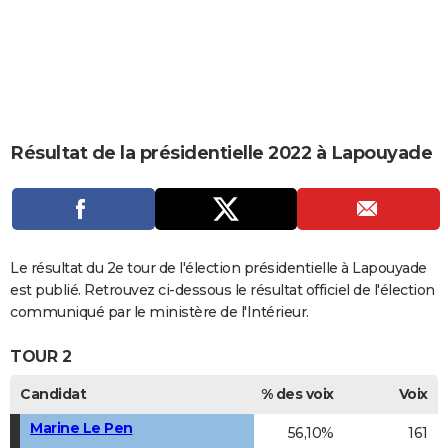
City break
Voyage de noces
Climat
Destinations
Voyage nature
Forum
+
PHOTO
GUIDES D'ACHAT
BONS PLANS
CARTE DE VOEUX
Résultat de la présidentielle 2022 à Lapouyade
Carte Bonne année
Carte Pâques
Carte de Noël
Carte Saint-Valentin
Carte d'anniversaire
DICTIONNAIRE
Biographies
Expressions
Dictionnaire
Citations
Proverbes
PROGRAMME TV
COPAINS D'AVANT
Le résultat du 2e tour de l'élection présidentielle à Lapouyade
est publié. Retrouvez ci-dessous le résultat officiel de l'élection
Se connecter
Collèges
Universités
Service militaire
S'inscrire
Lycées
Primaires
Entreprises
Avis de recherche
AVIS DE DÉCÈS
communiqué par le ministère de l'Intérieur.
FORUM
TOUR 2
Lifestyle
Sport
Television
Cinema
Bricolage
Culture
Auto
Voyage
Candidat
% des voix
Voix
Marine Le Pen
56,10%
161