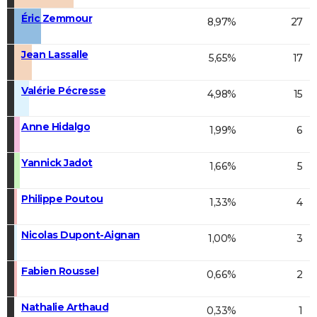
Éric Zemmour
8,97%
27
Jean Lassalle
5,65%
17
Valérie Pécresse
4,98%
15
Anne Hidalgo
1,99%
6
Yannick Jadot
1,66%
5
Philippe Poutou
1,33%
4
Nicolas Dupont-Aignan
1,00%
3
Fabien Roussel
0,66%
2
Nathalie Arthaud
0,33%
1