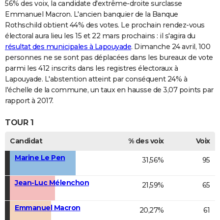
56% des voix, la candidate d'extrême-droite surclasse
Emmanuel Macron. L'ancien banquier de la Banque
Rothschild obtient 44% des votes. Le prochain rendez-vous
électoral aura lieu les 15 et 22 mars prochains : il s'agira du
résultat des municipales à Lapouyade
. Dimanche 24 avril, 100
personnes ne se sont pas déplacées dans les bureaux de vote
parmi les 412 inscrits dans les registres électoraux à
Lapouyade. L'abstention atteint par conséquent 24% à
l'échelle de la commune, un taux en hausse de 3,07 points par
rapport à 2017.
TOUR 1
Candidat
% des voix
Voix
Marine Le Pen
31,56%
95
Jean-Luc Mélenchon
21,59%
65
Emmanuel Macron
20,27%
61