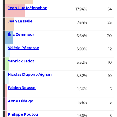
Jean-Luc Mélenchon
17,94%
54
Jean Lassalle
7,64%
23
Éric Zemmour
6,64%
20
Valérie Pécresse
3,99%
12
Yannick Jadot
3,32%
10
Nicolas Dupont-Aignan
3,32%
10
Fabien Roussel
1,66%
5
Anne Hidalgo
1,66%
5
Philippe Poutou
1,66%
5