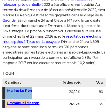
l'élection présidentielle
2022 a été officiellement publié. Au
terme du deuxième tour de l'élection présidentielle 2022, c'est
Marine Le Pen qui est ressortie gagnante dans le village de la
Gironde
(33) dimanche 24 avril. Grâce à 147 voix, la candidate
d'extrême-droite surclasse Emmanuel Macron qui recueille
126 suffrages. Le prochain rendez-vous électoral aura lieu les
dimanches 15 et 22 mars 2026 avec le
résultat des élections
municipales à Tizac-de-Lapouyade
. Dimanche 24 avril, 309
citoyens se sont mobilisés parmi les 381 personnes
enregistrées sur les listes électorales à Tizac-de-Lapouyade. La
participation au niveau de la commune s'affiche à 81%. Par
rapport à 2017, cet indicateur demeure stable (-0,2 point).
TOUR 1
Candidat
% des voix
Voix
Marine Le Pen
26,58%
80
Emmanuel Macron
24,92%
75