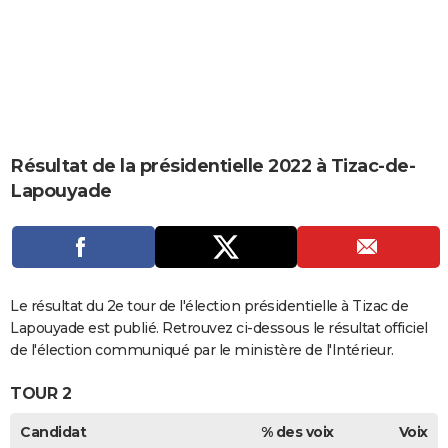
City break
Voyage de noces
Climat
Destinations
Voyage nature
Forum
+
PHOTO
GUIDES D'ACHAT
BONS PLANS
CARTE DE VOEUX
Résultat de la présidentielle 2022 à Tizac-de-
Carte Bonne année
Carte Pâques
Carte de Noël
Carte Saint-Valentin
Carte d'anniversaire
DICTIONNAIRE
Lapouyade
Biographies
Expressions
Dictionnaire
Citations
Proverbes
PROGRAMME TV
COPAINS D'AVANT
Se connecter
Collèges
Universités
Service militaire
S'inscrire
Lycées
Primaires
Entreprises
Avis de recherche
Le résultat du 2e tour de l'élection présidentielle à Tizac de
AVIS DE DÉCÈS
Lapouyade est publié. Retrouvez ci-dessous le résultat officiel
FORUM
de l'élection communiqué par le ministère de l'Intérieur.
Lifestyle
Sport
Television
Cinema
Bricolage
Culture
Auto
Voyage
TOUR 2
Candidat
% des voix
Voix