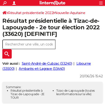
ACTUALITÉS
Connexion
S'inscrire
Résultat présidentielle 2022
Nouvelle-Aquitaine
Rechercher
Société
Education
Villes
Politique
Faits Divers
Monde
+
SPORT
Résultat présidentielle à Tizac-de-
Gironde
Football
Cyclisme
Forum
Coupe du monde 2026
Tennis
Rugby
CULTURE
Lapouyade - 2e tour élection 2022
(33620) [DEFINITIF]
TNT
Cinéma
Musique
Programme TV
Streaming
Sorties cinéma
+
FINANCE
Impôts
Immobilier
Banque
Crédit
Retraite
Epargne
Risques naturels par ville
Assurance
AUTO
Réserver un essai
Berlines
Forum auto
Essais
Citadines
SUV
+
HIGH-TECH
Meilleur smartphone
Ordinateurs
Guide high-tech
Mobiles
Internet
Jeux vidéo
+
BRICOLAGE
Voir aussi :
Saint-André-de-Cubzac (33240)
Libourne
(33500)
Ambarès-et-Lagrave (33440)
Aménagement intérieur
Cuisine
Jardinage
+
Forum
Extérieur
Salle de bains
Rangement
WEEK-END
20/06/26 15:42
Escapades
Expositions
Week-end nature
Guides de France
Patrimoine
Musées
+
LIFESTYLE
Sommaire :
Bien-être
Mode
+
Art de vivre
Loisirs
Modes de vie
Résultat présidentielle à
Tizac-de-Lapouyade
(toutes
SANTE
Tizac-de-Lapouyade - 2E
les informations sur la ville)
TOUR
Guide de la santé
Médicaments
+
Alimentation
Maladies
Sommeil
VOYAGE