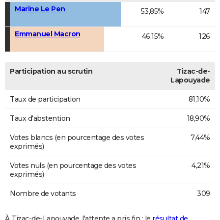
Marine Le Pen
53,85%
147
Emmanuel Macron
46,15%
126
Participation au scrutin
Tizac-de-
Lapouyade
Taux de participation
81,10%
Taux d'abstention
18,90%
Votes blancs (en pourcentage des votes
7,44%
exprimés)
Votes nuls (en pourcentage des votes
4,21%
exprimés)
Nombre de votants
309
À Tizac-de-Lapouyade, l'attente a pris fin : le
résultat de