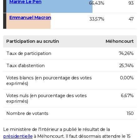
Marine Le Pen
66,43%
93
Emmanuel Macron
33,57%
47
Participation au scrutin
Méhoncourt
Taux de participation
74,26%
Taux d'abstention
25,74%
Votes blancs (en pourcentage des votes
0,00%
exprimés)
Votes nuls (en pourcentage des votes
6,67%
exprimés)
Nombre de votants
150
Le ministère de l'Intérieur a publié le résultat de la
présidentielle
à Méhoncourt. Il faut désormais attendre le 15