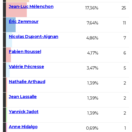
Jean-Luc Mélenchon
17,36%
25
Éric Zemmour
7,64%
11
Nicolas Dupont-Aignan
4,86%
7
Fabien Roussel
4,17%
6
Valérie Pécresse
3,47%
5
Nathalie Arthaud
1,39%
2
Jean Lassalle
1,39%
2
Yannick Jadot
1,39%
2
Anne Hidalgo
0,69%
1