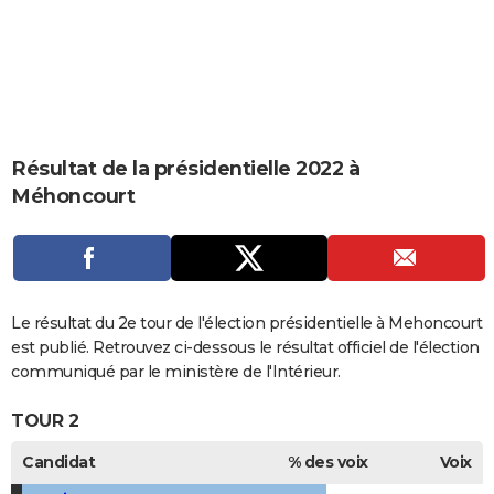
City break
Voyage de noces
Climat
Destinations
Voyage nature
Forum
+
PHOTO
GUIDES D'ACHAT
BONS PLANS
CARTE DE VOEUX
Résultat de la présidentielle 2022 à
Méhoncourt
Carte Bonne année
Carte Pâques
Carte de Noël
Carte Saint-Valentin
Carte d'anniversaire
DICTIONNAIRE
Biographies
Expressions
Dictionnaire
Citations
Proverbes
PROGRAMME TV
COPAINS D'AVANT
Le résultat du 2e tour de l'élection présidentielle à Mehoncourt
Se connecter
Collèges
Universités
Service militaire
S'inscrire
Lycées
Primaires
Entreprises
Avis de recherche
AVIS DE DÉCÈS
est publié. Retrouvez ci-dessous le résultat officiel de l'élection
communiqué par le ministère de l'Intérieur.
FORUM
TOUR 2
Lifestyle
Sport
Television
Cinema
Bricolage
Culture
Auto
Voyage
Candidat
% des voix
Voix