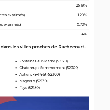
25,18%
otes exprimés)
1,20%
es exprimés)
0,72%
416
e dans les villes proches de Rachecourt-
Fontaines-sur-Marne (52170)
Chatonrupt-Sommermont (52300)
Autigny-le-Petit (52300)
Magneux (52130)
Fays (52130)