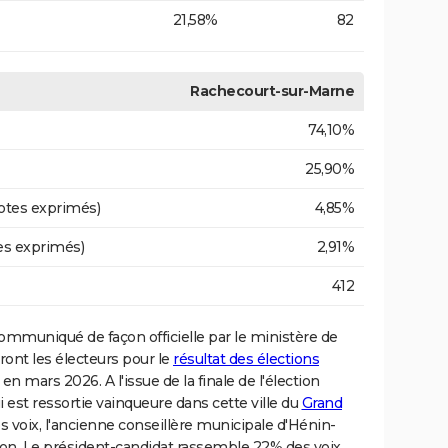
21,58%
82
Rachecourt-sur-Marne
74,10%
25,90%
otes exprimés)
4,85%
es exprimés)
2,91%
412
ommuniqué de façon officielle par le ministère de
feront les électeurs pour le
résultat des élections
en mars 2026. A l'issue de la finale de l'élection
i est ressortie vainqueure dans cette ville du
Grand
 voix, l'ancienne conseillère municipale d'Hénin-
 Le président-candidat rassemble 22% des voix.