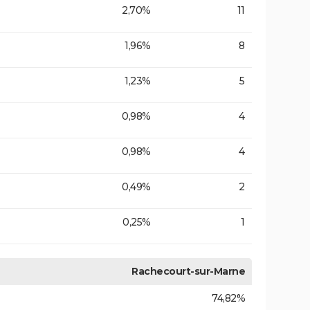
2,70%
11
1,96%
8
1,23%
5
0,98%
4
0,98%
4
0,49%
2
0,25%
1
Rachecourt-sur-Marne
74,82%