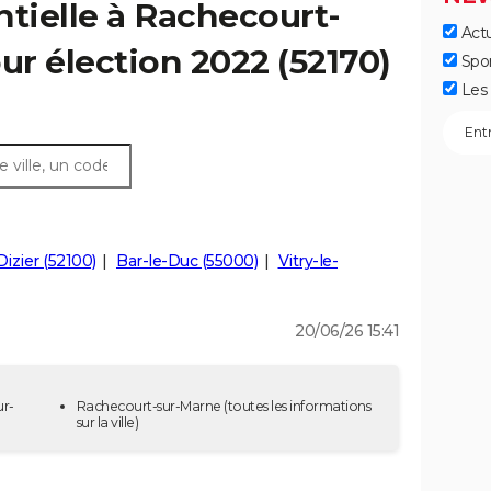
ntielle à Rachecourt-
Actu
ur élection 2022 (52170)
Spo
Les 
Dizier (52100)
Bar-le-Duc (55000)
Vitry-le-
20/06/26 15:41
ur-
Rachecourt-sur-Marne
(toutes les informations
sur la ville)