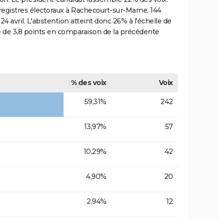
registres électoraux à Rachecourt-sur-Marne, 144
 avril. L'abstention atteint donc 26% à l'échelle de
 de 3,8 points en comparaison de la précédente
% des voix
Voix
59,31%
242
13,97%
57
10,29%
42
4,90%
20
2,94%
12