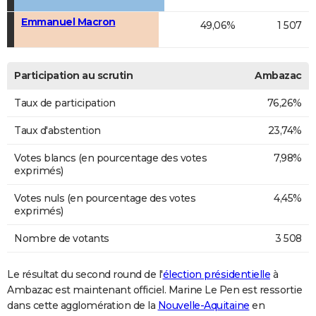
Emmanuel Macron
49,06%
1 507
Participation au scrutin
Ambazac
Taux de participation
76,26%
Taux d'abstention
23,74%
Votes blancs (en pourcentage des votes
7,98%
exprimés)
Votes nuls (en pourcentage des votes
4,45%
exprimés)
Nombre de votants
3 508
Le résultat du second round de l'
élection présidentielle
à
Ambazac est maintenant officiel. Marine Le Pen est ressortie
dans cette agglomération de la
Nouvelle-Aquitaine
en