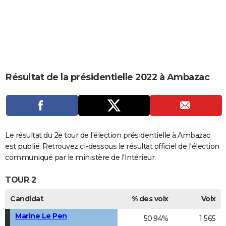
City break
Voyage de noces
Climat
Destinations
Voyage nature
Forum
+
PHOTO
GUIDES D'ACHAT
BONS PLANS
CARTE DE VOEUX
Résultat de la présidentielle 2022 à Ambazac
Carte Bonne année
Carte Pâques
Carte de Noël
Carte Saint-Valentin
Carte d'anniversaire
DICTIONNAIRE
Biographies
Expressions
Dictionnaire
Citations
Proverbes
PROGRAMME TV
COPAINS D'AVANT
Le résultat du 2e tour de l'élection présidentielle à Ambazac
est publié. Retrouvez ci-dessous le résultat officiel de l'élection
Se connecter
Collèges
Universités
Service militaire
S'inscrire
Lycées
Primaires
Entreprises
Avis de recherche
AVIS DE DÉCÈS
communiqué par le ministère de l'Intérieur.
FORUM
TOUR 2
Lifestyle
Sport
Television
Cinema
Bricolage
Culture
Auto
Voyage
Candidat
% des voix
Voix
Marine Le Pen
50,94%
1 565