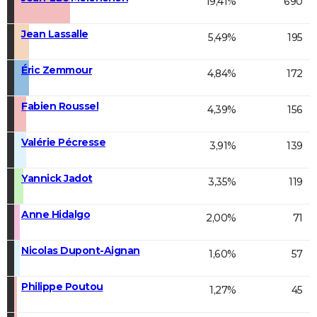
19,41%
690
Jean Lassalle
5,49%
195
Éric Zemmour
4,84%
172
Fabien Roussel
4,39%
156
Valérie Pécresse
3,91%
139
Yannick Jadot
3,35%
119
Anne Hidalgo
2,00%
71
Nicolas Dupont-Aignan
1,60%
57
Philippe Poutou
1,27%
45