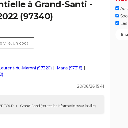
tielle à Grand-Santi -
Actu
 2022 (97340)
Spo
Les 
Laurent-du-Maroni (97320)
Mana (97318)
0)
20/06/26 15:41
- 2E TOUR
Grand-Santi
(toutes les informations sur la ville)