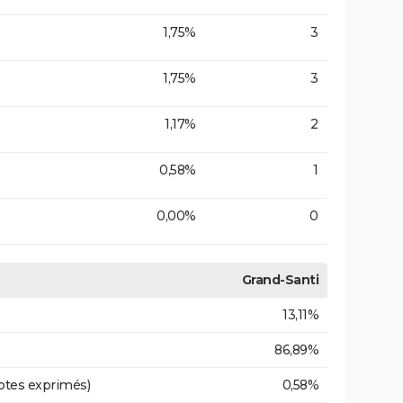
1,75%
3
1,75%
3
1,17%
2
0,58%
1
0,00%
0
Grand-Santi
13,11%
86,89%
otes exprimés)
0,58%