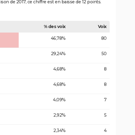
on de 2017, ce chiffre est en baisse de 12 points.
% des voix
Voix
46,78%
80
29,24%
50
4,68%
8
4,68%
8
4,09%
7
2,92%
5
2,34%
4