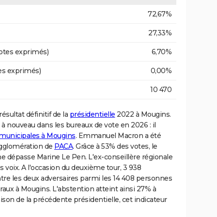
72,67%
27,33%
otes exprimés)
6,70%
es exprimés)
0,00%
10 470
ésultat définitif de la
présidentielle
2022 à Mougins.
 à nouveau dans les bureaux de vote en 2026 : il
 municipales à Mougins
. Emmanuel Macron a été
'agglomération de
PACA
. Grâce à 53% des votes, le
e dépasse Marine Le Pen. L'ex-conseillère régionale
 voix. A l'occasion du deuxième tour, 3 938
ntre les deux adversaires parmi les 14 408 personnes
raux à Mougins. L'abstention atteint ainsi 27% à
on de la précédente présidentielle, cet indicateur