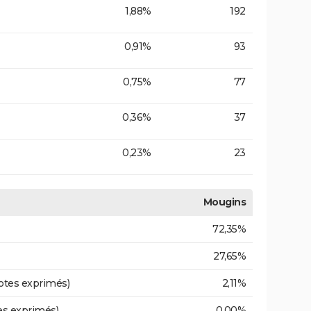
1,88%
192
0,91%
93
0,75%
77
0,36%
37
0,23%
23
Mougins
72,35%
27,65%
otes exprimés)
2,11%
es exprimés)
0,00%