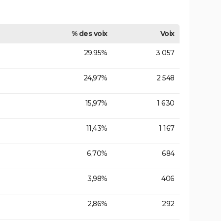
% des voix
Voix
29,95%
3 057
24,97%
2 548
15,97%
1 630
11,43%
1 167
6,70%
684
3,98%
406
2,86%
292