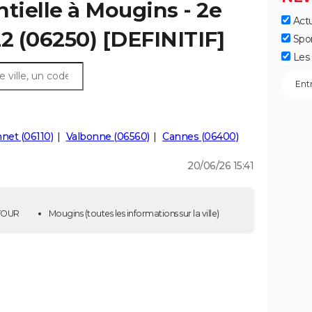
ntielle à Mougins - 2e
Actu
22 (06250) [DEFINITIF]
Spo
Les 
net (06110)
Valbonne (06560)
Cannes (06400)
20/06/26 15:41
 TOUR
Mougins
(toutes les informations sur la ville)