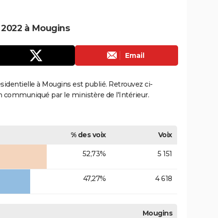
e 2022 à Mougins
Email
ésidentielle à Mougins est publié. Retrouvez ci-
ion communiqué par le ministère de l'Intérieur.
% des voix
Voix
52,73%
5 151
47,27%
4 618
Mougins