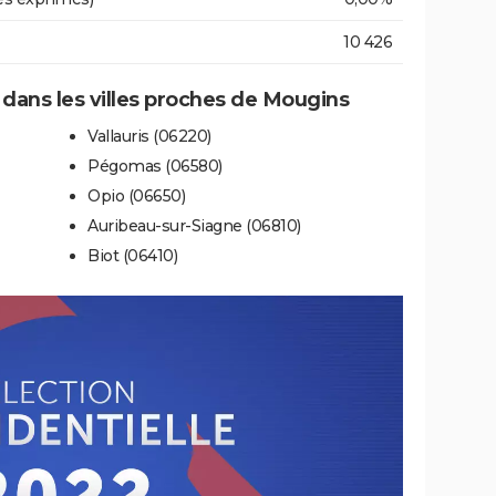
10 426
e dans les villes proches de Mougins
Vallauris (06220)
Pégomas (06580)
Opio (06650)
Auribeau-sur-Siagne (06810)
Biot (06410)