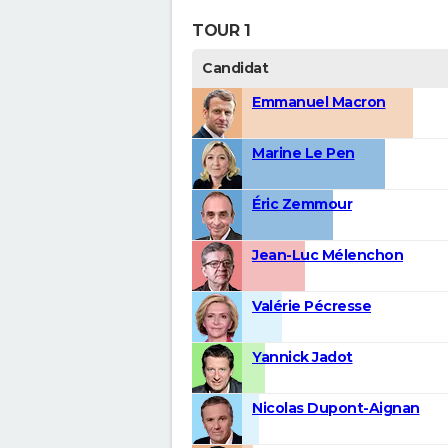
TOUR 1
Candidat
Emmanuel Macron
Marine Le Pen
Éric Zemmour
Jean-Luc Mélenchon
Valérie Pécresse
Yannick Jadot
Nicolas Dupont-Aignan