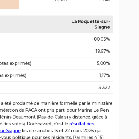
La Roquette-sur-
Siagne
80,03%
19,97%
otes exprimés)
5,00%
es exprimés)
1,17%
3 322
a été proclamé de manière formelle par le ministère
lomération de PACA ont pris parti pour Marine Le Pen.
Hénin-Beaumont (Pas-de-Calais) y distance, grâce à
des votes). Dorénavant, c'est le
résultat des
sur-Siagne
les dimanches 15 et 22 mars 2026 qui
vous politique pour ses résidents. Parmi les 4 151