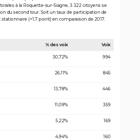
ctorales à la Roquette-sur-Siagne, 3 322 citoyens se
ion du second tour. Soit un taux de participation de
 stationnaire (+1,7 point) en comparaison de 2017.
% des voix
Voix
30,72%
994
26,11%
845
13,78%
446
11,09%
359
5,22%
169
4,94%
160