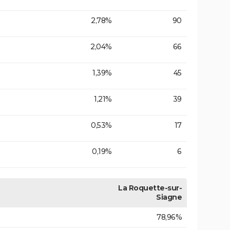
2,78%
90
2,04%
66
1,39%
45
1,21%
39
0,53%
17
0,19%
6
La Roquette-sur-
Siagne
78,96%