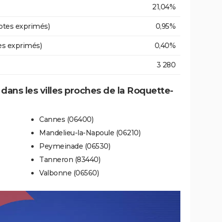
21,04%
otes exprimés)
0,95%
es exprimés)
0,40%
3 280
 dans les villes proches de la Roquette-
Cannes (06400)
Mandelieu-la-Napoule (06210)
Peymeinade (06530)
Tanneron (83440)
Valbonne (06560)