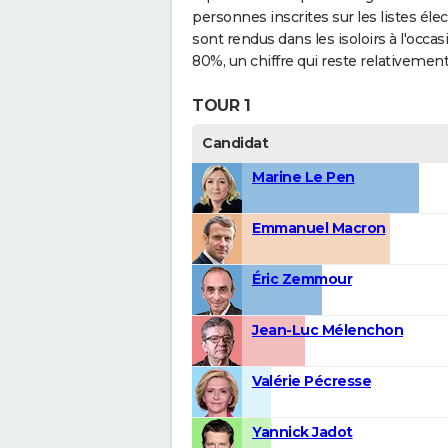
personnes inscrites sur les listes éle
sont rendus dans les isoloirs à l'occas
80%, un chiffre qui reste relativement
TOUR 1
Candidat
Marine Le Pen
Emmanuel Macron
Éric Zemmour
Jean-Luc Mélenchon
Valérie Pécresse
Yannick Jadot