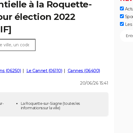
tielle à la Roquette-
Actu
our élection 2022
Spo
Les 
IF]
ns (06250)
Le Cannet (06110)
Cannes (06400)
20/06/26 15:41
ur-
La Roquette-sur-Siagne
(toutes les
informations sur la ville)