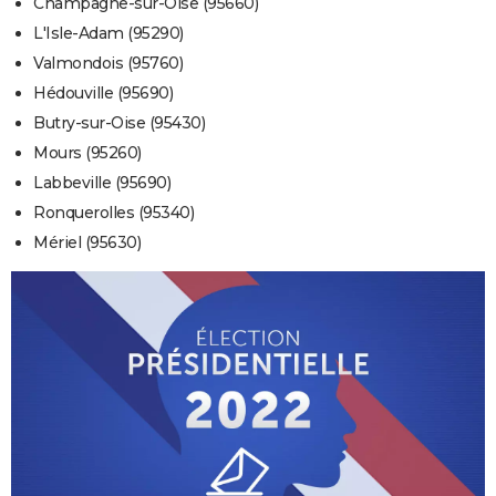
Champagne-sur-Oise (95660)
L'Isle-Adam (95290)
Valmondois (95760)
Hédouville (95690)
Butry-sur-Oise (95430)
Mours (95260)
Labbeville (95690)
Ronquerolles (95340)
Mériel (95630)