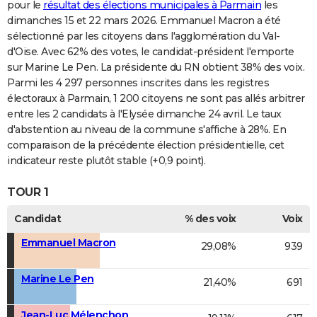
pour le
résultat des élections municipales à Parmain
les
dimanches 15 et 22 mars 2026. Emmanuel Macron a été
sélectionné par les citoyens dans l'agglomération du Val-
d'Oise. Avec 62% des votes, le candidat-président l'emporte
sur Marine Le Pen. La présidente du RN obtient 38% des voix.
Parmi les 4 297 personnes inscrites dans les registres
électoraux à Parmain, 1 200 citoyens ne sont pas allés arbitrer
entre les 2 candidats à l'Elysée dimanche 24 avril. Le taux
d'abstention au niveau de la commune s'affiche à 28%. En
comparaison de la précédente élection présidentielle, cet
indicateur reste plutôt stable (+0,9 point).
TOUR 1
Candidat
% des voix
Voix
Emmanuel Macron
29,08%
939
Marine Le Pen
21,40%
691
Jean-Luc Mélenchon