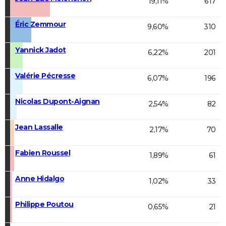
19,11%
617
Éric Zemmour
9,60%
310
Yannick Jadot
6,22%
201
Valérie Pécresse
6,07%
196
Nicolas Dupont-Aignan
2,54%
82
Jean Lassalle
2,17%
70
Fabien Roussel
1,89%
61
Anne Hidalgo
1,02%
33
Philippe Poutou
0,65%
21