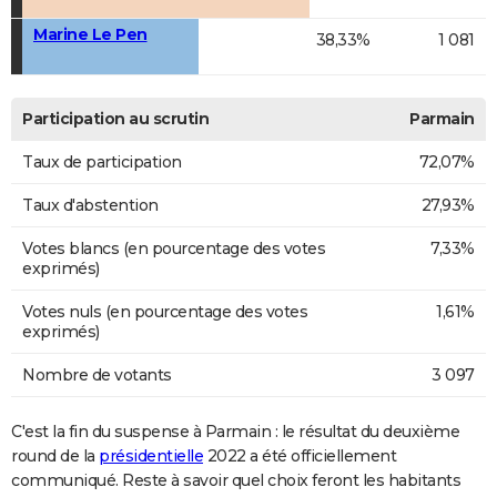
Marine Le Pen
38,33%
1 081
Participation au scrutin
Parmain
Taux de participation
72,07%
Taux d'abstention
27,93%
Votes blancs (en pourcentage des votes
7,33%
exprimés)
Votes nuls (en pourcentage des votes
1,61%
exprimés)
Nombre de votants
3 097
C'est la fin du suspense à Parmain : le résultat du deuxième
round de la
présidentielle
2022 a été officiellement
communiqué. Reste à savoir quel choix feront les habitants