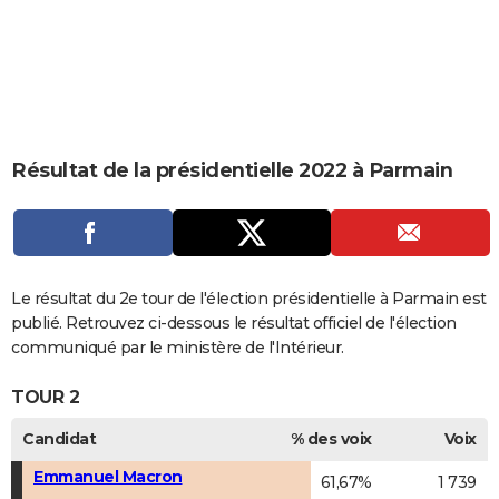
City break
Voyage de noces
Climat
Destinations
Voyage nature
Forum
+
PHOTO
GUIDES D'ACHAT
BONS PLANS
CARTE DE VOEUX
Résultat de la présidentielle 2022 à Parmain
Carte Bonne année
Carte Pâques
Carte de Noël
Carte Saint-Valentin
Carte d'anniversaire
DICTIONNAIRE
Biographies
Expressions
Dictionnaire
Citations
Proverbes
PROGRAMME TV
COPAINS D'AVANT
Le résultat du 2e tour de l'élection présidentielle à Parmain est
publié. Retrouvez ci-dessous le résultat officiel de l'élection
Se connecter
Collèges
Universités
Service militaire
S'inscrire
Lycées
Primaires
Entreprises
Avis de recherche
AVIS DE DÉCÈS
communiqué par le ministère de l'Intérieur.
FORUM
TOUR 2
Lifestyle
Sport
Television
Cinema
Bricolage
Culture
Auto
Voyage
Candidat
% des voix
Voix
Emmanuel Macron
61,67%
1 739