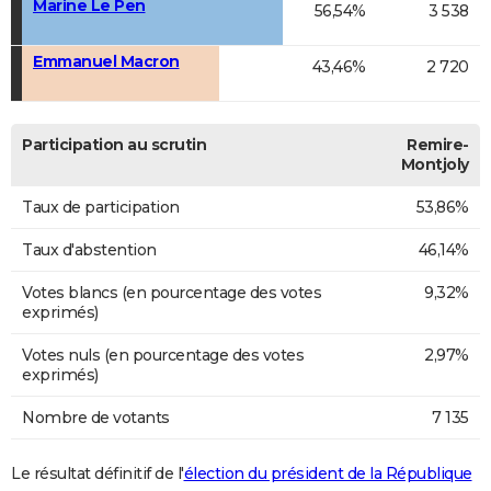
Marine Le Pen
56,54%
3 538
Emmanuel Macron
43,46%
2 720
Participation au scrutin
Remire-
Montjoly
Taux de participation
53,86%
Taux d'abstention
46,14%
Votes blancs (en pourcentage des votes
9,32%
exprimés)
Votes nuls (en pourcentage des votes
2,97%
exprimés)
Nombre de votants
7 135
Le résultat définitif de l'
élection du président de la République