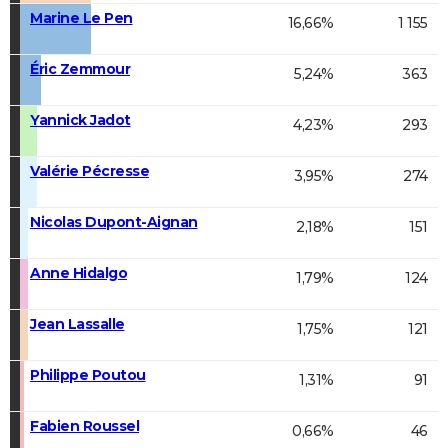
Marine Le Pen
16,66%
1 155
Éric Zemmour
5,24%
363
Yannick Jadot
4,23%
293
Valérie Pécresse
3,95%
274
Nicolas Dupont-Aignan
2,18%
151
Anne Hidalgo
1,79%
124
Jean Lassalle
1,75%
121
Philippe Poutou
1,31%
91
Fabien Roussel
0,66%
46