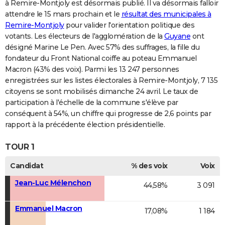
à Remire-Montjoly est désormais publié. Il va désormais falloir
attendre le 15 mars prochain et le
résultat des municipales à
Remire-Montjoly
pour valider l'orientation politique des
votants. Les électeurs de l'agglomération de la
Guyane
ont
désigné Marine Le Pen. Avec 57% des suffrages, la fille du
fondateur du Front National coiffe au poteau Emmanuel
Macron (43% des voix). Parmi les 13 247 personnes
enregistrées sur les listes électorales à Remire-Montjoly, 7 135
citoyens se sont mobilisés dimanche 24 avril. Le taux de
participation à l'échelle de la commune s'élève par
conséquent à 54%, un chiffre qui progresse de 2,6 points par
rapport à la précédente élection présidentielle.
TOUR 1
Candidat
% des voix
Voix
Jean-Luc Mélenchon
44,58%
3 091
Emmanuel Macron
17,08%
1 184