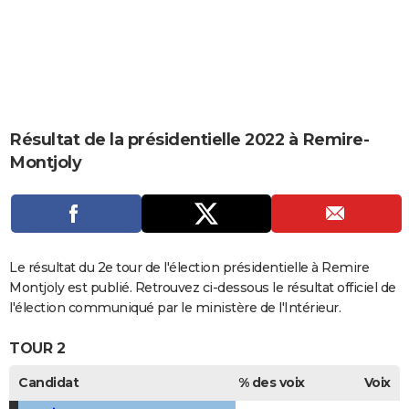
City break
Voyage de noces
Climat
Destinations
Voyage nature
Forum
+
PHOTO
GUIDES D'ACHAT
BONS PLANS
CARTE DE VOEUX
Résultat de la présidentielle 2022 à Remire-
Montjoly
Carte Bonne année
Carte Pâques
Carte de Noël
Carte Saint-Valentin
Carte d'anniversaire
DICTIONNAIRE
Biographies
Expressions
Dictionnaire
Citations
Proverbes
PROGRAMME TV
COPAINS D'AVANT
Le résultat du 2e tour de l'élection présidentielle à Remire
Se connecter
Collèges
Universités
Service militaire
S'inscrire
Lycées
Primaires
Entreprises
Avis de recherche
AVIS DE DÉCÈS
Montjoly est publié. Retrouvez ci-dessous le résultat officiel de
l'élection communiqué par le ministère de l'Intérieur.
FORUM
TOUR 2
Lifestyle
Sport
Television
Cinema
Bricolage
Culture
Auto
Voyage
Candidat
% des voix
Voix