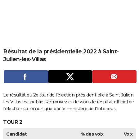
City break
Voyage de noces
Climat
Destinations
Voyage nature
Forum
+
PHOTO
GUIDES D'ACHAT
BONS PLANS
CARTE DE VOEUX
Résultat de la présidentielle 2022 à Saint-
Carte Bonne année
Carte Pâques
Carte de Noël
Carte Saint-Valentin
Carte d'anniversaire
DICTIONNAIRE
Julien-les-Villas
Biographies
Expressions
Dictionnaire
Citations
Proverbes
PROGRAMME TV
COPAINS D'AVANT
Se connecter
Collèges
Universités
Service militaire
S'inscrire
Lycées
Primaires
Entreprises
Avis de recherche
Le résultat du 2e tour de l'élection présidentielle à Saint Julien
AVIS DE DÉCÈS
les Villas est publié. Retrouvez ci-dessous le résultat officiel de
FORUM
l'élection communiqué par le ministère de l'Intérieur.
Lifestyle
Sport
Television
Cinema
Bricolage
Culture
Auto
Voyage
TOUR 2
Candidat
% des voix
Voix