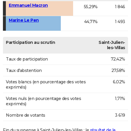
Emmanuel Macron
55,29%
1 846
Marine Le Pen
44,71%
1 493
Participation au scrutin
Saint-Julien-
les-Villas
Taux de participation
72,42%
Taux d'abstention
27,58%
Votes blancs (en pourcentage des votes
6,02%
exprimés)
Votes nuls (en pourcentage des votes
1,71%
exprimés)
Nombre de votants
3 619
Fin du suspense à Saint-Julien-les-Villas : le
résultat de la