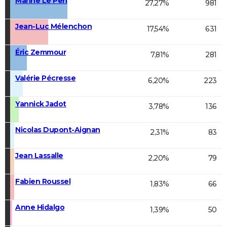
Marine Le Pen
27,27%
981
Jean-Luc Mélenchon
17,54%
631
Éric Zemmour
7,81%
281
Valérie Pécresse
6,20%
223
Yannick Jadot
3,78%
136
Nicolas Dupont-Aignan
2,31%
83
Jean Lassalle
2,20%
79
Fabien Roussel
1,83%
66
Anne Hidalgo
1,39%
50