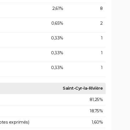
2,61%
8
0,65%
2
0,33%
1
0,33%
1
0,33%
1
Saint-Cyr-la-Rivière
81,25%
18,75%
otes exprimés)
1,60%