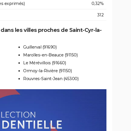
es exprimés)
0,32%
312
 dans les villes proches de Saint-Cyr-la-
Guillerval (91690)
Marolles-en-Beauce (91150)
Le Mérévillois (91660)
Ormoy-la-Rivière (91150)
Rouvres-Saint-Jean (45300)