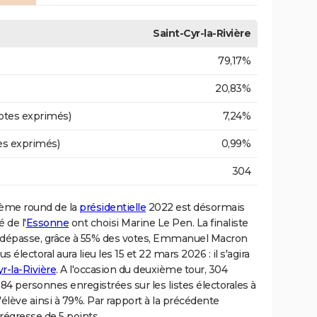
Saint-Cyr-la-Rivière
79,17%
20,83%
otes exprimés)
7,24%
es exprimés)
0,99%
304
xième round de la
présidentielle
2022 est désormais
 de l'
Essonne
ont choisi Marine Le Pen. La finaliste
17 dépasse, grâce à 55% des votes, Emmanuel Macron
 électoral aura lieu les 15 et 22 mars 2026 : il s'agira
r-la-Rivière
. A l'occasion du deuxième tour, 304
84 personnes enregistrées sur les listes électorales à
s'élève ainsi à 79%. Par rapport à la précédente
 régresse de 5 points.