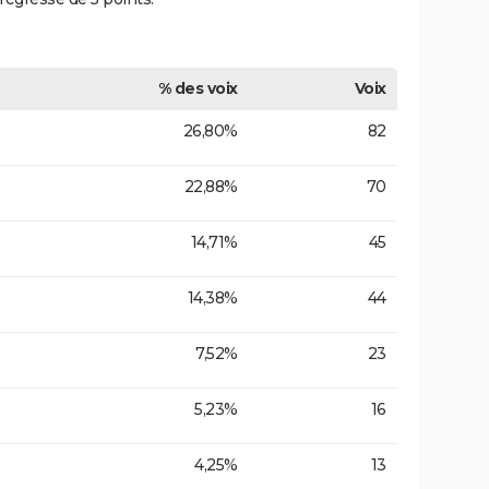
% des voix
Voix
26,80%
82
22,88%
70
14,71%
45
14,38%
44
7,52%
23
5,23%
16
4,25%
13