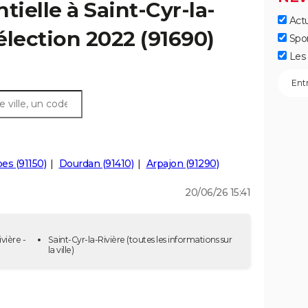
tielle à Saint-Cyr-la-
Actu
 élection 2022 (91690)
Spo
Les 
es (91150)
Dourdan (91410)
Arpajon (91290)
20/06/26 15:41
vière -
Saint-Cyr-la-Rivière
(toutes les informations sur
la ville)