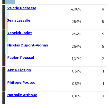
Valérie Pécresse
4,06%
8
Jean Lassalle
2,54%
5
Yannick Jadot
2,54%
5
Nicolas Dupont-Aignan
2,54%
5
Fabien Roussel
1,02%
2
Anne Hidalgo
0,51%
1
Philippe Poutou
0,51%
1
Nathalie Arthaud
0,00%
0