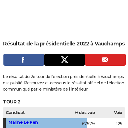
City break
Voyage de noces
Climat
Destinations
Voyage nature
Forum
+
PHOTO
GUIDES D'ACHAT
BONS PLANS
CARTE DE VOEUX
Résultat de la présidentielle 2022 à Vauchamps
Carte Bonne année
Carte Pâques
Carte de Noël
Carte Saint-Valentin
Carte d'anniversaire
DICTIONNAIRE
Biographies
Expressions
Dictionnaire
Citations
Proverbes
PROGRAMME TV
COPAINS D'AVANT
Le résultat du 2e tour de l'élection présidentielle à Vauchamps
est publié. Retrouvez ci-dessous le résultat officiel de l'élection
Se connecter
Collèges
Universités
Service militaire
S'inscrire
Lycées
Primaires
Entreprises
Avis de recherche
AVIS DE DÉCÈS
communiqué par le ministère de l'Intérieur.
FORUM
TOUR 2
Lifestyle
Sport
Television
Cinema
Bricolage
Culture
Auto
Voyage
Candidat
% des voix
Voix
Marine Le Pen
67,57%
125