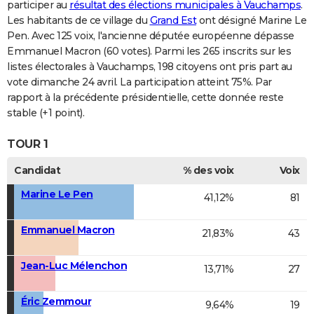
participer au
résultat des élections municipales à Vauchamps
.
Les habitants de ce village du
Grand Est
ont désigné Marine Le
Pen. Avec 125 voix, l'ancienne députée européenne dépasse
Emmanuel Macron (60 votes). Parmi les 265 inscrits sur les
listes électorales à Vauchamps, 198 citoyens ont pris part au
vote dimanche 24 avril. La participation atteint 75%. Par
rapport à la précédente présidentielle, cette donnée reste
stable (+1 point).
TOUR 1
Candidat
% des voix
Voix
Marine Le Pen
41,12%
81
Emmanuel Macron
21,83%
43
Jean-Luc Mélenchon
13,71%
27
Éric Zemmour
9,64%
19