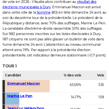
de vote en 2026 : il faudra alors contribuer au
résultat des
élections municipales à Dury
. Emmanuel Macron est arrivé
dans cette ville de la
Somme
(80) en tête dimanche 24 avril, au
soir du deuxième tour de la présidentielle. Le président de la
République y distance, avec 70% des suffrages, Marine Le Pen.
La candidate d'extrême-droite rassemble 30% des suffrages.
Sur 982 personnes inscrites sur les listes électorales à Dury,
187 citoyens ne sont pas allés glisser un bulletin de vote dans
l'urne dimanche 24 avril. L'abstention au niveau communal
atteint ainsi 19%. Par rapport à la précédente élection
présidentielle, cet indicateur demeure stationnaire (-0,7 point).
TOUR 1
Candidat
% des voix
Voix
Emmanuel Macron
43,56%
335
Marine Le Pen
14,17%
109
Jean-Luc Mélenchon