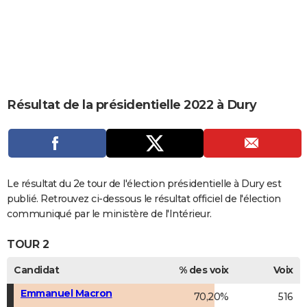
City break
Voyage de noces
Climat
Destinations
Voyage nature
Forum
+
PHOTO
GUIDES D'ACHAT
BONS PLANS
CARTE DE VOEUX
Résultat de la présidentielle 2022 à Dury
Carte Bonne année
Carte Pâques
Carte de Noël
Carte Saint-Valentin
Carte d'anniversaire
DICTIONNAIRE
Biographies
Expressions
Dictionnaire
Citations
Proverbes
PROGRAMME TV
COPAINS D'AVANT
Le résultat du 2e tour de l'élection présidentielle à Dury est
publié. Retrouvez ci-dessous le résultat officiel de l'élection
Se connecter
Collèges
Universités
Service militaire
S'inscrire
Lycées
Primaires
Entreprises
Avis de recherche
AVIS DE DÉCÈS
communiqué par le ministère de l'Intérieur.
FORUM
TOUR 2
Lifestyle
Sport
Television
Cinema
Bricolage
Culture
Auto
Voyage
Candidat
% des voix
Voix
Emmanuel Macron
70,20%
516