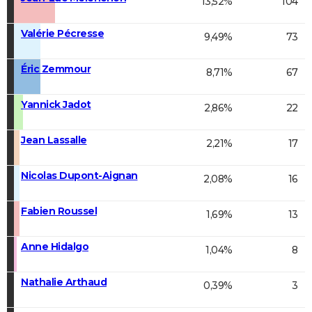
13,52%
104
Valérie Pécresse
9,49%
73
Éric Zemmour
8,71%
67
Yannick Jadot
2,86%
22
Jean Lassalle
2,21%
17
Nicolas Dupont-Aignan
2,08%
16
Fabien Roussel
1,69%
13
Anne Hidalgo
1,04%
8
Nathalie Arthaud
0,39%
3